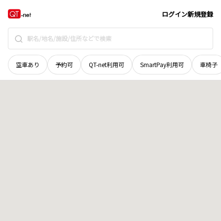
岩手県
宮古市
舘合町
地域選択で探す
ログイン
新規登録
空車あり
予約可
QT-net利用可
SmartPay利用可
車椅子