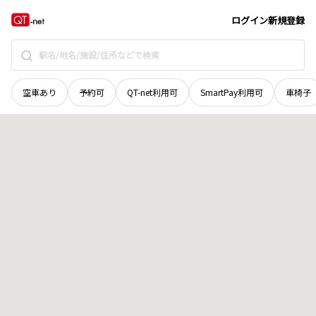
岩手県
岩手郡岩手町
大字子抱
地域選択で探す
ログイン
新規登録
空車あり
予約可
QT-net利用可
SmartPay利用可
車椅子