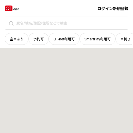
岩手県
岩手郡岩手町
大字江刈内
地域選択で探す
ログイン
新規登録
空車あり
予約可
QT-net利用可
SmartPay利用可
車椅子