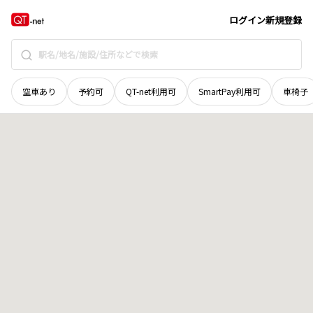
岩手県
岩手郡雫石町
根堀
地域選択で探す
ログイン
新規登録
空車あり
予約可
QT-net利用可
SmartPay利用可
車椅子