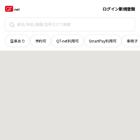
岩手県
岩手郡雫石町
稲荷下
地域選択で探す
ログイン
新規登録
空車あり
予約可
QT-net利用可
SmartPay利用可
車椅子