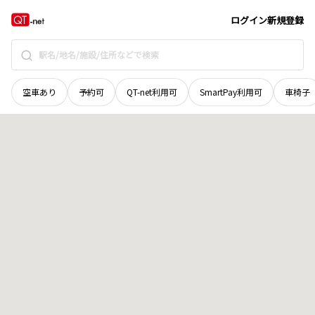
岩手県
岩手郡雫石町
麁津田
地域選択で探す
ログイン
新規登録
空車あり
予約可
QT-net利用可
SmartPay利用可
車椅子