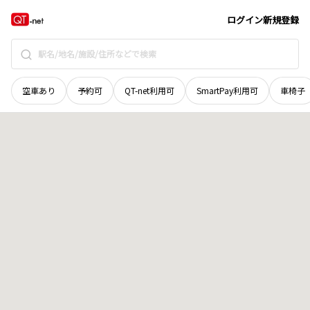
岩手県
気仙郡住田町
世田米
地域選択で探す
ログイン
新規登録
空車あり
予約可
QT-net利用可
SmartPay利用可
車椅子