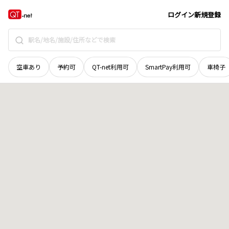
岩手県
滝沢市
大沢堤平
地域選択で探す
ログイン
新規登録
空車あり
予約可
QT-net利用可
SmartPay利用可
車椅子