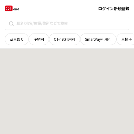
岩手県
滝沢市
大沢堰合
地域選択で探す
ログイン
新規登録
空車あり
予約可
QT-net利用可
SmartPay利用可
車椅子