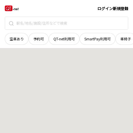
岩手県
滝沢市
大沢新道
地域選択で探す
ログイン
新規登録
空車あり
予約可
QT-net利用可
SmartPay利用可
車椅子