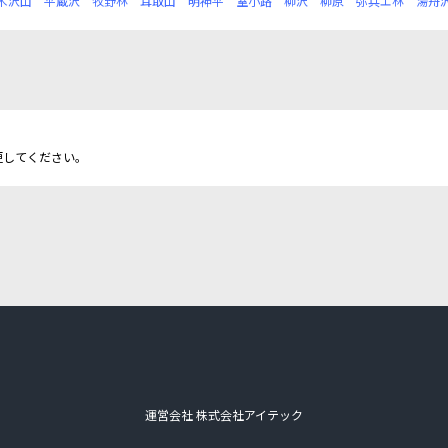
木沢山
平蔵沢
牧野林
耳取山
明神平
室小路
柳沢
柳原
弥兵エ林
湯舟
更してください。
運営会社 株式会社アイテック