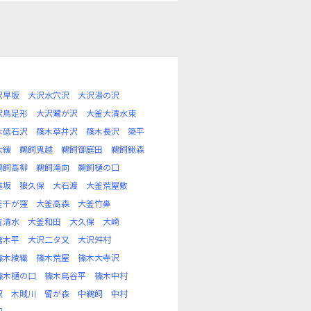
沢早坂
大沢水穴沢
大沢湯の沢
沢鳥足形
大沢鷺が沢
大釜大清水東
木砥石沢
篠木草井沢
篠木長沢
簗平
大緩
鵜飼鬼越
鵜飼御庭田
鵜飼鰍森
鵜飼高柳
鵜飼滝向
鵜飼樋の口
遠坂
狼久保
大石渡
大釜荒屋敷
釜千が窪
大釜高森
大釜竹鼻
吉清水
大釜和田
大久保
大崎
箸木平
大沢二タ又
大沢舛村
篠木綾織
篠木荒屋
篠木大寺沢
篠木樋の口
篠木鳥谷平
篠木中村
沢
木賊川
留が森
中鵜飼
中村