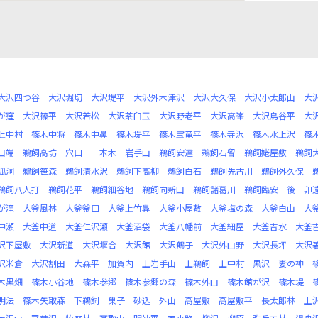
大沢四つ谷
大沢堀切
大沢堤平
大沢外木津沢
大沢大久保
大沢小太郎山
大
が窪
大沢篠平
大沢若松
大沢茶臼玉
大沢野老平
大沢高峯
大沢鳥谷平
大
上中村
篠木中将
篠木中鼻
篠木堤平
篠木宝竜平
篠木寺沢
篠木水上沢
篠
田端
鵜飼高坊
穴口
一本木
岩手山
鵜飼安達
鵜飼石留
鵜飼姥屋敷
鵜飼
狐洞
鵜飼笹森
鵜飼清水沢
鵜飼下高柳
鵜飼白石
鵜飼先古川
鵜飼外久保
鵜飼八人打
鵜飼花平
鵜飼細谷地
鵜飼向新田
鵜飼諸葛川
鵜飼臨安
後
卯
が滝
大釜風林
大釜釜口
大釜上竹鼻
大釜小屋敷
大釜塩の森
大釜白山
大
中瀬
大釜中道
大釜仁沢瀬
大釜沼袋
大釜八幡前
大釜細屋
大釜吉水
大釜
沢下屋敷
大沢新道
大沢堰合
大沢館
大沢鶴子
大沢外山野
大沢長坪
大沢
沢米倉
大沢割田
大森平
加賀内
上岩手山
上鵜飼
上中村
黒沢
妻の神
木黒畑
篠木小谷地
篠木参郷
篠木参郷の森
篠木外山
篠木館が沢
篠木堤
明法
篠木矢取森
下鵜飼
巣子
砂込
外山
高屋敷
高屋敷平
長太郎林
土