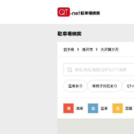
駐車場検索
駐車場検索
岩手県
滝沢市
大沢鷺が沢
空車あり
車椅子対応あり
QT-
満
満車
空
空車
混
混雑