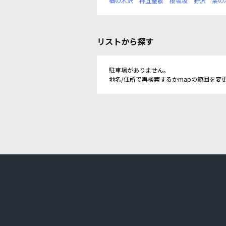
楢の木沢
祢宜屋敷
根堀坂
野沢
葉の
リストから探す
駐車場がありません。
地名/住所で再検索するかmapの範囲を変