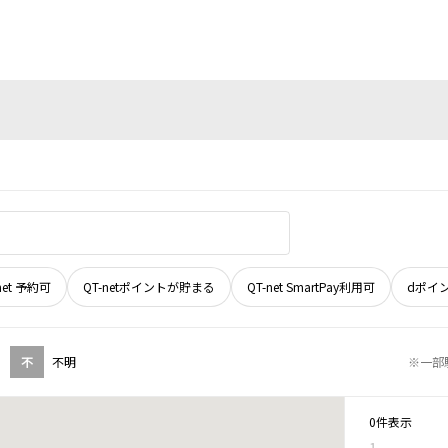
net 予約可
QT-netポイントが貯まる
QT-net SmartPay利用可
dポイ
不
不明
※一部
0件表示
1