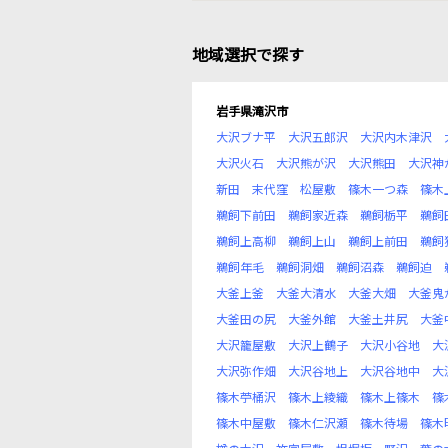
地域選択で探す
岩手県滝沢市
大沢ブナ平
大沢五郎沢
大沢内木津沢
大沢火石
大沢熊が沢
大沢熊田
大沢神
新田
末代窪
松屋敷
篠木一つ森
篠木
鵜飼下前田
鵜飼家近森
鵜飼栃平
鵜飼
鵜飼上高柳
鵜飼上山
鵜飼上前田
鵜飼
鵜飼年毛
鵜飼洞畑
鵜飼沼森
鵜飼迫
大釜上釜
大釜大清水
大釜大畑
大釜鬼
大釜田の尻
大釜外館
大釜土井尻
大釜
大沢籠屋敷
大沢上鶴子
大沢小谷地
大
大沢弥作畑
大沢谷地上
大沢谷地中
大
篠木苧桶沢
篠木上綾織
篠木上篠木
篠
篠木中屋敷
篠木仁沢瀬
篠木待場
篠木