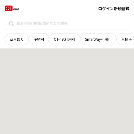
岩手県
滝沢市
留が森
地域選択で探す
ログイン
新規登録
空車あり
予約可
QT-net利用可
SmartPay利用可
車椅子