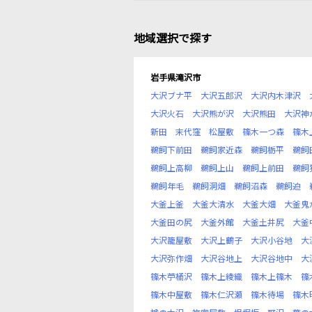
地域選択で探す
岩手県滝沢市
大沢ブナ平
大沢五郎沢
大沢内木津沢
大沢火石
大沢熊が沢
大沢熊田
大沢神
新田
末代窪
松屋敷
篠木一つ森
篠木
鵜飼下前田
鵜飼家近森
鵜飼栃平
鵜飼
鵜飼上高柳
鵜飼上山
鵜飼上前田
鵜飼
鵜飼年毛
鵜飼洞畑
鵜飼沼森
鵜飼迫
大釜上釜
大釜大清水
大釜大畑
大釜鬼
大釜田の尻
大釜外館
大釜土井尻
大釜
大沢籠屋敷
大沢上鶴子
大沢小谷地
大
大沢弥作畑
大沢谷地上
大沢谷地中
大
篠木苧桶沢
篠木上綾織
篠木上篠木
篠
篠木中屋敷
篠木仁沢瀬
篠木待場
篠木