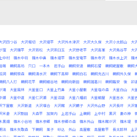
大沢四つ谷
大沢堀切
大沢堤平
大沢外木津沢
大沢大久保
大沢小太郎山
大
が窪
大沢篠平
大沢若松
大沢茶臼玉
大沢野老平
大沢高峯
大沢鳥谷平
大
上中村
篠木中将
篠木中鼻
篠木堤平
篠木宝竜平
篠木寺沢
篠木水上沢
篠
田端
鵜飼高坊
穴口
一本木
岩手山
鵜飼安達
鵜飼石留
鵜飼姥屋敷
鵜飼
狐洞
鵜飼笹森
鵜飼清水沢
鵜飼下高柳
鵜飼白石
鵜飼先古川
鵜飼外久保
鵜飼八人打
鵜飼花平
鵜飼細谷地
鵜飼向新田
鵜飼諸葛川
鵜飼臨安
後
卯
が滝
大釜風林
大釜釜口
大釜上竹鼻
大釜小屋敷
大釜塩の森
大釜白山
大
中瀬
大釜中道
大釜仁沢瀬
大釜沼袋
大釜八幡前
大釜細屋
大釜吉水
大釜
沢下屋敷
大沢新道
大沢堰合
大沢館
大沢鶴子
大沢外山野
大沢長坪
大沢
沢米倉
大沢割田
大森平
加賀内
上岩手山
上鵜飼
上中村
黒沢
妻の神
木黒畑
篠木小谷地
篠木参郷
篠木参郷の森
篠木外山
篠木館が沢
篠木堤
明法
篠木矢取森
下鵜飼
巣子
砂込
外山
高屋敷
高屋敷平
長太郎林
土