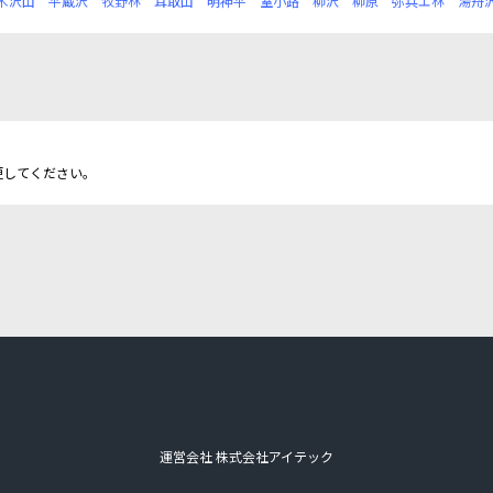
木沢山
平蔵沢
牧野林
耳取山
明神平
室小路
柳沢
柳原
弥兵エ林
湯舟
更してください。
運営会社 株式会社アイテック