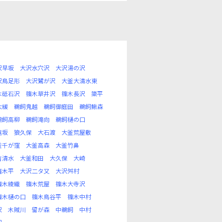
沢早坂
大沢水穴沢
大沢湯の沢
沢鳥足形
大沢鷺が沢
大釜大清水東
木砥石沢
篠木草井沢
篠木長沢
簗平
大緩
鵜飼鬼越
鵜飼御庭田
鵜飼鰍森
鵜飼高柳
鵜飼滝向
鵜飼樋の口
遠坂
狼久保
大石渡
大釜荒屋敷
釜千が窪
大釜高森
大釜竹鼻
吉清水
大釜和田
大久保
大崎
箸木平
大沢二タ又
大沢舛村
篠木綾織
篠木荒屋
篠木大寺沢
篠木樋の口
篠木鳥谷平
篠木中村
沢
木賊川
留が森
中鵜飼
中村