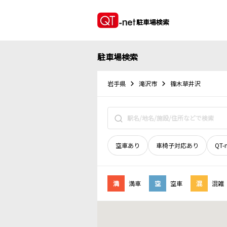
駐車場検索
駐車場検索
岩手県
滝沢市
篠木草井沢
空車あり
車椅子対応あり
QT-
満
満車
空
空車
混
混雑