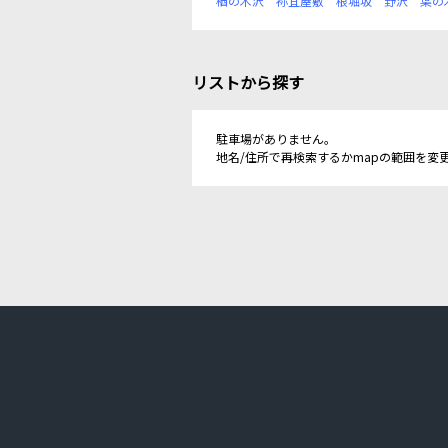
楢の木沢
祢宜屋敷
根堀坂
野沢
葉の
リストから探す
駐車場がありません。
地名/住所で再検索するかmapの範囲を変