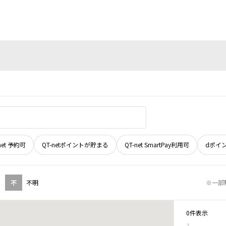
net 予約可
QT-netポイントが貯まる
QT-net SmartPay利用可
dポイ
不
不明
※一部
0件表示
1