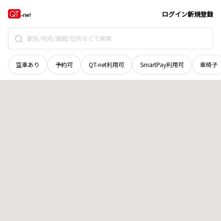
岩手県
滝沢市
鵜飼清水沢
地域選択で探す
ログイン
新規登録
空車あり
予約可
QT-net利用可
SmartPay利用可
車椅子