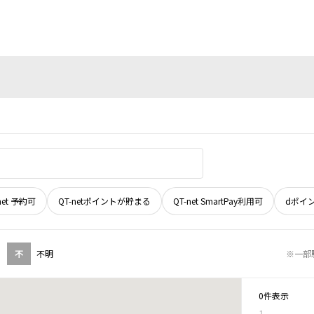
net 予約可
QT-netポイントが貯まる
QT-net SmartPay利用可
dポイ
不
不明
※一部
0件表示
1