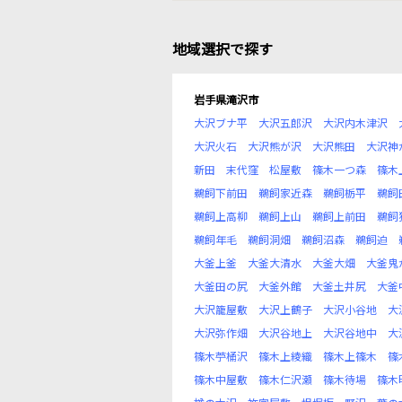
地域選択で探す
岩手県滝沢市
大沢ブナ平
大沢五郎沢
大沢内木津沢
大沢火石
大沢熊が沢
大沢熊田
大沢神
新田
末代窪
松屋敷
篠木一つ森
篠木
鵜飼下前田
鵜飼家近森
鵜飼栃平
鵜飼
鵜飼上高柳
鵜飼上山
鵜飼上前田
鵜飼
鵜飼年毛
鵜飼洞畑
鵜飼沼森
鵜飼迫
大釜上釜
大釜大清水
大釜大畑
大釜鬼
大釜田の尻
大釜外館
大釜土井尻
大釜
大沢籠屋敷
大沢上鶴子
大沢小谷地
大
大沢弥作畑
大沢谷地上
大沢谷地中
大
篠木苧桶沢
篠木上綾織
篠木上篠木
篠
篠木中屋敷
篠木仁沢瀬
篠木待場
篠木