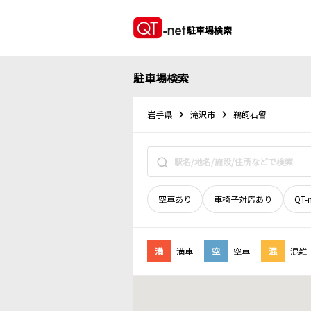
駐車場検索
駐車場検索
岩手県
滝沢市
鵜飼石留
空車あり
車椅子対応あり
QT-
満
満車
空
空車
混
混雑