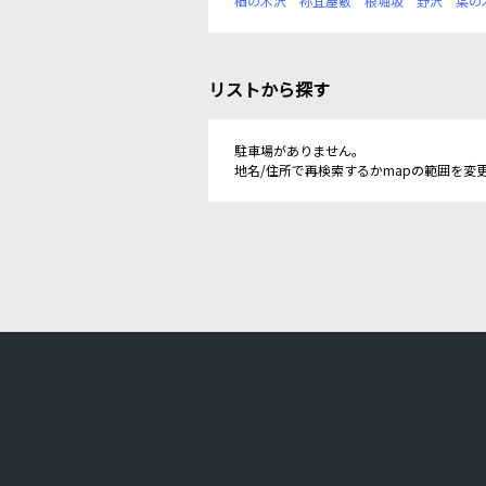
楢の木沢
祢宜屋敷
根堀坂
野沢
葉の
リストから探す
駐車場がありません。
地名/住所で再検索するかmapの範囲を変