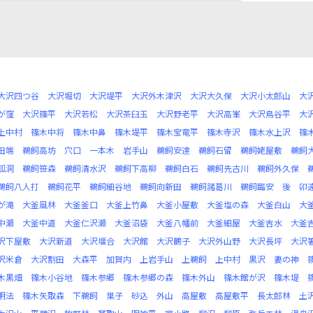
大沢四つ谷
大沢堀切
大沢堤平
大沢外木津沢
大沢大久保
大沢小太郎山
大
が窪
大沢篠平
大沢若松
大沢茶臼玉
大沢野老平
大沢高峯
大沢鳥谷平
大
上中村
篠木中将
篠木中鼻
篠木堤平
篠木宝竜平
篠木寺沢
篠木水上沢
篠
田端
鵜飼高坊
穴口
一本木
岩手山
鵜飼安達
鵜飼石留
鵜飼姥屋敷
鵜飼
狐洞
鵜飼笹森
鵜飼清水沢
鵜飼下高柳
鵜飼白石
鵜飼先古川
鵜飼外久保
鵜飼八人打
鵜飼花平
鵜飼細谷地
鵜飼向新田
鵜飼諸葛川
鵜飼臨安
後
卯
が滝
大釜風林
大釜釜口
大釜上竹鼻
大釜小屋敷
大釜塩の森
大釜白山
大
中瀬
大釜中道
大釜仁沢瀬
大釜沼袋
大釜八幡前
大釜細屋
大釜吉水
大釜
沢下屋敷
大沢新道
大沢堰合
大沢館
大沢鶴子
大沢外山野
大沢長坪
大沢
沢米倉
大沢割田
大森平
加賀内
上岩手山
上鵜飼
上中村
黒沢
妻の神
木黒畑
篠木小谷地
篠木参郷
篠木参郷の森
篠木外山
篠木館が沢
篠木堤
明法
篠木矢取森
下鵜飼
巣子
砂込
外山
高屋敷
高屋敷平
長太郎林
土