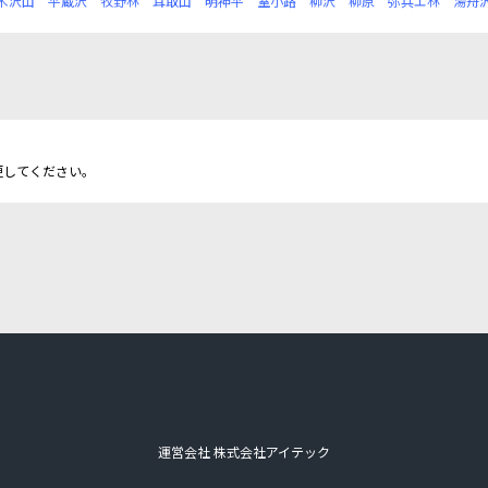
木沢山
平蔵沢
牧野林
耳取山
明神平
室小路
柳沢
柳原
弥兵エ林
湯舟
更してください。
運営会社 株式会社アイテック