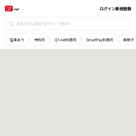
岩手県
盛岡市
上太田中屋敷
地域選択で探す
ログイン
新規登録
空車あり
予約可
QT-net利用可
SmartPay利用可
車椅子