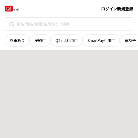
岩手県
盛岡市
上太田川原
地域選択で探す
ログイン
新規登録
空車あり
予約可
QT-net利用可
SmartPay利用可
車椅子