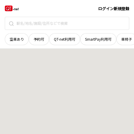
岩手県
盛岡市
上太田畑中
地域選択で探す
ログイン
新規登録
空車あり
予約可
QT-net利用可
SmartPay利用可
車椅子