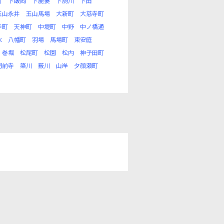
町
下飯岡
下鹿妻
下厨川
下田
玉山永井
玉山馬場
大新町
大慈寺町
寺町
天神町
中堤町
中野
中ノ橋通
水
八幡町
羽場
馬場町
東安庭
巻堀
松尾町
松園
松内
神子田町
門前寺
簗川
薮川
山岸
夕顔瀬町