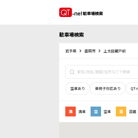
駐車場検索
駐車場検索
岩手県
盛岡市
上太田蔵戸前
空車あり
車椅子対応あり
QT-
満
満車
空
空車
混
混雑