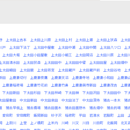
野
上太田上吉本
上太田上川原
上太田上村
上太田上瀬
上太田上犾森
上太
川戸
上太田下法丁
上太田中屋敷
上太田中瀬
上太田中関
上太田八ツ口
上
上太田大堀
上太田小田屋敷
上太田小細工
上太田岡沼
上太田川原
上太田
上太田清水田
上太田犾森
上太田田中
上太田田中留
上太田田屋
上太田畑中
上太田細田
上太田舘
上太田若宮
上太田蔵戸
上太田蔵戸前
上太田谷地
上
新田
上鹿妻切付
上鹿妻夜鷹
上鹿妻天沼
上鹿妻寺地
上鹿妻小和田
上鹿妻
上鹿妻稲荷場
上鹿妻竹花前
上鹿妻竹鼻
上鹿妻與市新田
上鹿妻茂吉
上鹿
下太田新田
下太田杉田
下太田林崎
下太田榊
下太田沢田
下太田田中
下
太田屋敷田
中太田新田
中太田泉田
中太田法丁
中太田深持
猪去一本木
猪
道
猪去早俄上
猪去橋場
猪去田面木
猪去田面野木
猪去畑中
猪去的場
猪
愛宕町
安倍館町
飯岡新田
砂子沢
稲荷町
芋田
岩清水
岩脇町
上田
岡
上厨川
上堂
上ノ橋町
上米内
川崎
川又
川目
川目町
北飯岡
北天