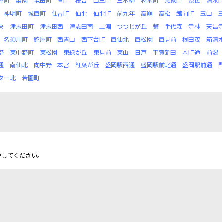
屋町
菜園
境田町
肴町
桜台
山王町
三本柳
材木町
志家町
渋民
清水
神明町
城西町
住吉町
仙北
仙北町
前九年
高崩
高松
館向町
玉山
央
津志田町
津志田西
津志田南
土淵
つつじが丘
繋
手代森
寺林
天昌
名須川町
鉈屋町
西青山
西下台町
西仙北
西松園
西見前
根田茂
箱清
野
東中野町
東松園
東緑が丘
東見前
東山
日戸
平賀新田
本町通
前潟
通
南仙北
向中野
本宮
紅葉が丘
盛岡駅西通
盛岡駅前北通
盛岡駅前通
ター北
若園町
更してください。