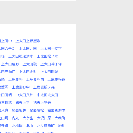
田上田中
上太田上野屋敷
太田八千刈
上太田北田
上太田十文字
川後
上太田弘法清水
上太田松ノ木
上太田痩野
上太田碇
上太田神子塚
太田赤前口
上太田金財
上太田関端
山崎
上鹿妻朴
上鹿妻朴前
上鹿妻横道
妻蟹沢
上鹿妻野中
上鹿妻飯ノ森
太田田端
中太田八卦
中太田北太田
去三枚橋
猪去上平
猪去上猪去
去米倉
猪去細越
猪去藤松
猪去釈迦堂
上田堤
内丸
大ケ生
大沢川原
大館町
昌寺町
北松園
北山
北夕顔瀬町
厨川