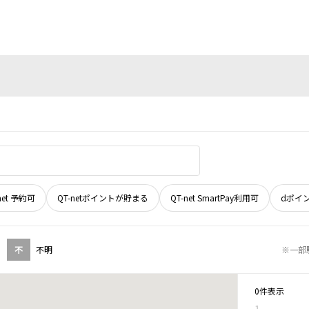
net 予約可
QT-netポイントが貯まる
QT-net SmartPay利用可
dポイ
不
不明
※一部
0件表示
1