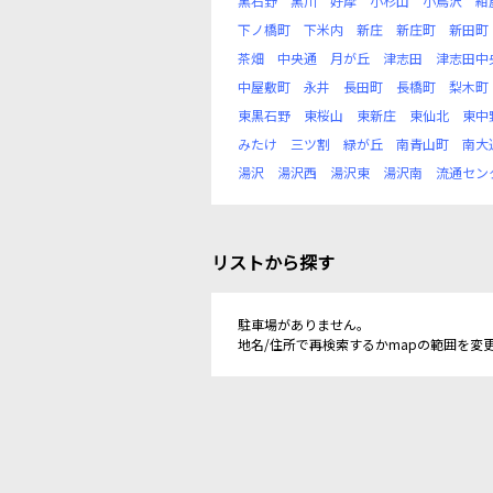
黒石野
黒川
好摩
小杉山
小鳥沢
紺
下ノ橋町
下米内
新庄
新庄町
新田町
茶畑
中央通
月が丘
津志田
津志田中
中屋敷町
永井
長田町
長橋町
梨木町
東黒石野
東桜山
東新庄
東仙北
東中
みたけ
三ツ割
緑が丘
南青山町
南大
湯沢
湯沢西
湯沢東
湯沢南
流通セン
リストから探す
駐車場がありません。
地名/住所で再検索するかmapの範囲を変