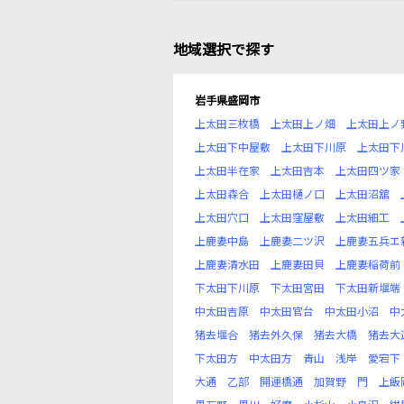
地域選択で探す
岩手県盛岡市
上太田三枚橋
上太田上ノ畑
上太田上ノ
上太田下中屋敷
上太田下川原
上太田下
上太田半在家
上太田吉本
上太田四ツ家
上太田森合
上太田樋ノ口
上太田沼舘
上太田穴口
上太田窪屋敷
上太田細工
上鹿妻中島
上鹿妻二ツ沢
上鹿妻五兵エ
上鹿妻清水田
上鹿妻田貝
上鹿妻稲荷前
下太田下川原
下太田宮田
下太田新堰端
中太田吉原
中太田官台
中太田小沼
中
猪去堰合
猪去外久保
猪去大橋
猪去大
下太田方
中太田方
青山
浅岸
愛宕下
大通
乙部
開運橋通
加賀野
門
上飯