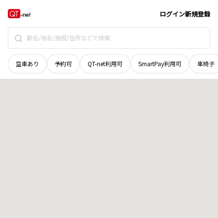
岩手県
盛岡市
中太田泉田
地域選択で探す
ログイン
新規登録
空車あり
予約可
QT-net利用可
SmartPay利用可
車椅子