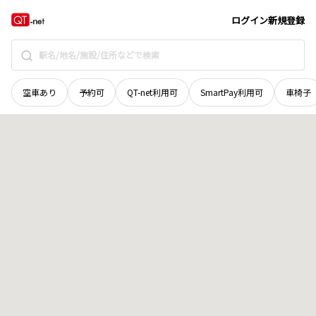
岩手県
盛岡市
北天昌寺町
地域選択で探す
ログイン
新規登録
空車あり
予約可
QT-net利用可
SmartPay利用可
車椅子