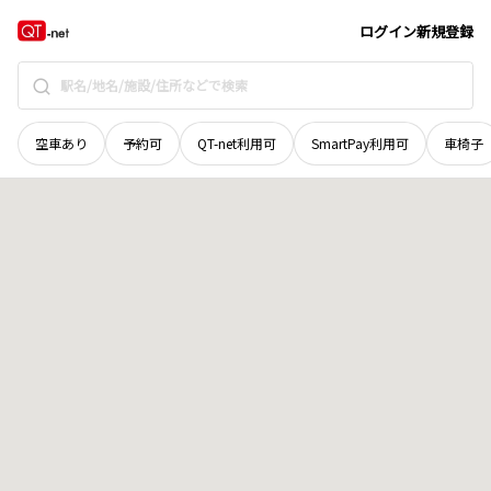
岩手県
盛岡市
川崎
地域選択で探す
ログイン
新規登録
空車あり
予約可
QT-net利用可
SmartPay利用可
車椅子