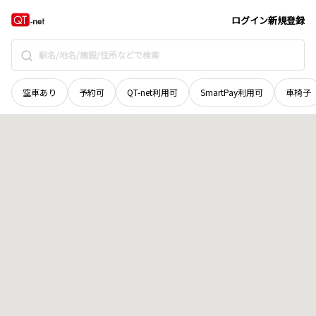
岩手県
盛岡市
志家町
地域選択で探す
ログイン
新規登録
空車あり
予約可
QT-net利用可
SmartPay利用可
車椅子