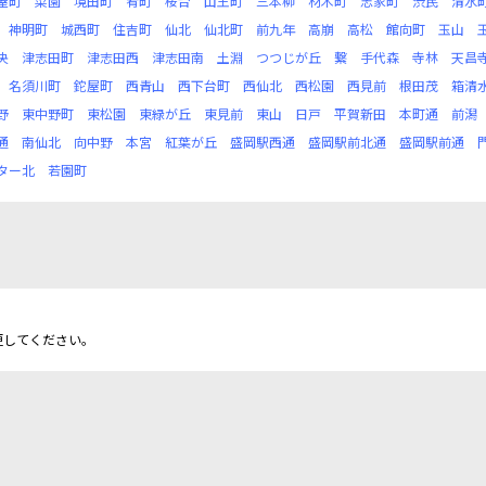
屋町
菜園
境田町
肴町
桜台
山王町
三本柳
材木町
志家町
渋民
清水
神明町
城西町
住吉町
仙北
仙北町
前九年
高崩
高松
館向町
玉山
央
津志田町
津志田西
津志田南
土淵
つつじが丘
繋
手代森
寺林
天昌
名須川町
鉈屋町
西青山
西下台町
西仙北
西松園
西見前
根田茂
箱清
野
東中野町
東松園
東緑が丘
東見前
東山
日戸
平賀新田
本町通
前潟
通
南仙北
向中野
本宮
紅葉が丘
盛岡駅西通
盛岡駅前北通
盛岡駅前通
ター北
若園町
更してください。