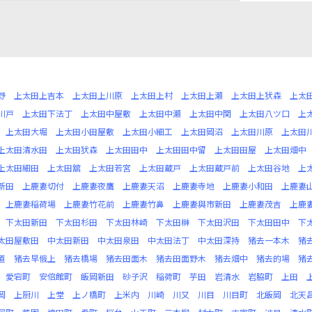
野
上太田上吉本
上太田上川原
上太田上村
上太田上瀬
上太田上犾森
上太
川戸
上太田下法丁
上太田中屋敷
上太田中瀬
上太田中関
上太田八ツ口
上
上太田大堀
上太田小田屋敷
上太田小細工
上太田岡沼
上太田川原
上太田
上太田清水田
上太田犾森
上太田田中
上太田田中留
上太田田屋
上太田畑中
上太田細田
上太田舘
上太田若宮
上太田蔵戸
上太田蔵戸前
上太田谷地
上
新田
上鹿妻切付
上鹿妻夜鷹
上鹿妻天沼
上鹿妻寺地
上鹿妻小和田
上鹿妻
上鹿妻稲荷場
上鹿妻竹花前
上鹿妻竹鼻
上鹿妻與市新田
上鹿妻茂吉
上鹿
下太田新田
下太田杉田
下太田林崎
下太田榊
下太田沢田
下太田田中
下
太田屋敷田
中太田新田
中太田泉田
中太田法丁
中太田深持
猪去一本木
猪
道
猪去早俄上
猪去橋場
猪去田面木
猪去田面野木
猪去畑中
猪去的場
猪
愛宕町
安倍館町
飯岡新田
砂子沢
稲荷町
芋田
岩清水
岩脇町
上田
岡
上厨川
上堂
上ノ橋町
上米内
川崎
川又
川目
川目町
北飯岡
北天