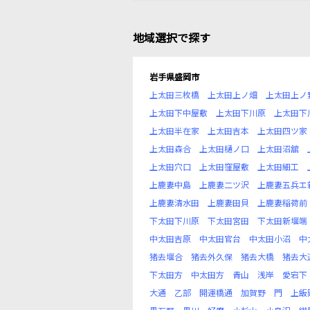
地域選択で探す
岩手県盛岡市
上太田三枚橋
上太田上ノ畑
上太田上ノ
上太田下中屋敷
上太田下川原
上太田下
上太田半在家
上太田吉本
上太田四ツ家
上太田森合
上太田樋ノ口
上太田沼舘
上太田穴口
上太田窪屋敷
上太田細工
上鹿妻中島
上鹿妻二ツ沢
上鹿妻五兵エ
上鹿妻清水田
上鹿妻田貝
上鹿妻稲荷前
下太田下川原
下太田宮田
下太田新堰端
中太田吉原
中太田官台
中太田小沼
中
猪去堰合
猪去外久保
猪去大橋
猪去大
下太田方
中太田方
青山
浅岸
愛宕下
大通
乙部
開運橋通
加賀野
門
上飯