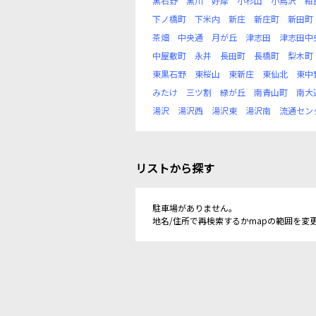
黒石野
黒川
好摩
小杉山
小鳥沢
紺
下ノ橋町
下米内
新庄
新庄町
新田町
茶畑
中央通
月が丘
津志田
津志田中
中屋敷町
永井
長田町
長橋町
梨木町
東黒石野
東桜山
東新庄
東仙北
東中
みたけ
三ツ割
緑が丘
南青山町
南大
湯沢
湯沢西
湯沢東
湯沢南
流通セン
リストから探す
駐車場がありません。
地名/住所で再検索するかmapの範囲を変