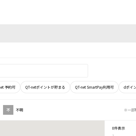
net 予約可
QT-netポイントが貯まる
QT-net SmartPay利用可
dポイ
不
不明
※一部
0件表示
1