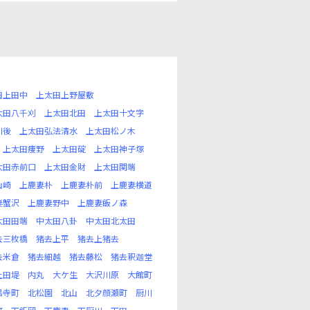
田上田中
上太田上野屋敷
太田八千刈
上太田北田
上太田十文字
川後
上太田弘法清水
上太田松ノ木
上太田痩野
上太田碇
上太田神子塚
太田赤前口
上太田金財
上太田関端
山崎
上鹿妻朴
上鹿妻朴前
上鹿妻横道
妻蟹沢
上鹿妻野中
上鹿妻飯ノ森
太田田端
中太田八卦
中太田北太田
去三枚橋
猪去上平
猪去上猪去
去米倉
猪去細越
猪去藤松
猪去釈迦堂
上田堤
内丸
大ケ生
大沢川原
大館町
昌寺町
北松園
北山
北夕顔瀬町
厨川