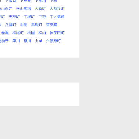
町
下飯岡
下鹿妻
下厨川
下田
玉山永井
玉山馬場
大新町
大慈寺町
寺町
天神町
中堤町
中野
中ノ橋通
水
八幡町
羽場
馬場町
東安庭
巻堀
松尾町
松園
松内
神子田町
門前寺
簗川
薮川
山岸
夕顔瀬町