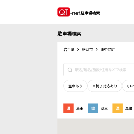
駐車場検索
駐車場検索
岩手県
盛岡市
東中野町
空車あり
車椅子対応あり
QT-
満
満車
空
空車
混
混雑