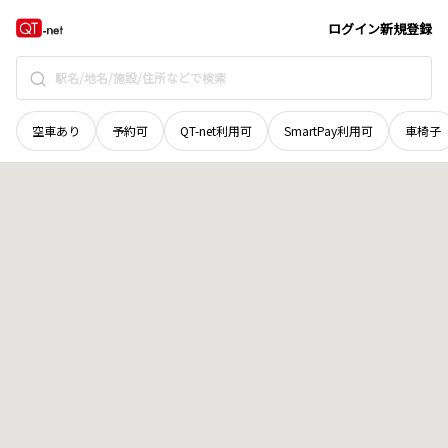
岩手県
盛岡市
肴町
地域選択で探す
ログイン
新規登録
空車あり
予約可
QT-net利用可
SmartPay利用可
車椅子