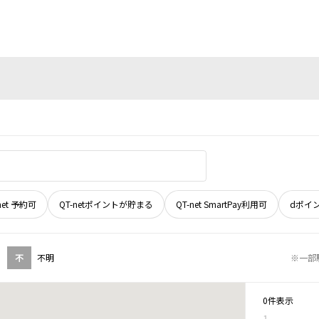
net 予約可
QT-netポイントが貯まる
QT-net SmartPay利用可
dポイ
不
不明
※一部
0件表示
1