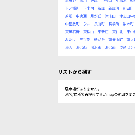
黒石野
黒川
好摩
小杉山
小鳥沢
紺
下ノ橋町
下米内
新庄
新庄町
新田町
茶畑
中央通
月が丘
津志田
津志田中
中屋敷町
永井
長田町
長橋町
梨木町
東黒石野
東桜山
東新庄
東仙北
東中
みたけ
三ツ割
緑が丘
南青山町
南大
湯沢
湯沢西
湯沢東
湯沢南
流通セン
リストから探す
駐車場がありません。
地名/住所で再検索するかmapの範囲を変