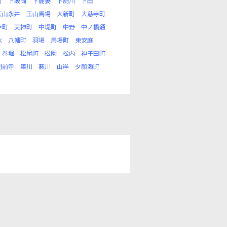
町
下飯岡
下鹿妻
下厨川
下田
玉山永井
玉山馬場
大新町
大慈寺町
寺町
天神町
中堤町
中野
中ノ橋通
水
八幡町
羽場
馬場町
東安庭
巻堀
松尾町
松園
松内
神子田町
門前寺
簗川
薮川
山岸
夕顔瀬町