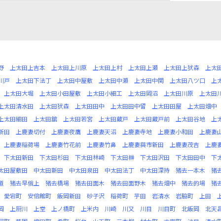
野
上太田上吉本
上太田上川原
上太田上村
上太田上瀬
上太田上犾森
上太
川戸
上太田下法丁
上太田中屋敷
上太田中瀬
上太田中関
上太田八ツ口
上
上太田大堀
上太田小田屋敷
上太田小細工
上太田岡沼
上太田川原
上太田
上太田清水田
上太田犾森
上太田田中
上太田田中留
上太田田屋
上太田畑中
上太田細田
上太田舘
上太田若宮
上太田蔵戸
上太田蔵戸前
上太田谷地
上
新田
上鹿妻切付
上鹿妻夜鷹
上鹿妻天沼
上鹿妻寺地
上鹿妻小和田
上鹿妻
上鹿妻稲荷場
上鹿妻竹花前
上鹿妻竹鼻
上鹿妻與市新田
上鹿妻茂吉
上鹿
下太田新田
下太田杉田
下太田林崎
下太田榊
下太田沢田
下太田田中
下
太田屋敷田
中太田新田
中太田泉田
中太田法丁
中太田深持
猪去一本木
猪
道
猪去早俄上
猪去橋場
猪去田面木
猪去田面野木
猪去畑中
猪去的場
猪
愛宕町
安倍館町
飯岡新田
砂子沢
稲荷町
芋田
岩清水
岩脇町
上田
岡
上厨川
上堂
上ノ橋町
上米内
川崎
川又
川目
川目町
北飯岡
北天