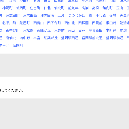
屋町
菜園
境田町
肴町
桜台
山王町
三本柳
材木町
志家町
渋民
清水
神明町
城西町
住吉町
仙北
仙北町
前九年
高崩
高松
館向町
玉山
央
津志田町
津志田西
津志田南
土淵
つつじが丘
繋
手代森
寺林
天昌
名須川町
鉈屋町
西青山
西下台町
西仙北
西松園
西見前
根田茂
箱清
野
東中野町
東松園
東緑が丘
東見前
東山
日戸
平賀新田
本町通
前潟
通
南仙北
向中野
本宮
紅葉が丘
盛岡駅西通
盛岡駅前北通
盛岡駅前通
ター北
若園町
更してください。