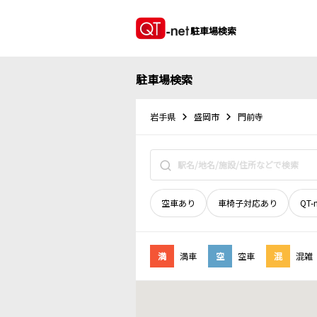
駐車場検索
駐車場検索
岩手県
盛岡市
門前寺
空車あり
車椅子対応あり
QT-
満
満車
空
空車
混
混雑