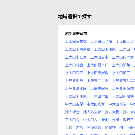
地域選択で探す
岩手県盛岡市
上太田三枚橋
上太田上ノ畑
上太田上ノ
上太田下中屋敷
上太田下川原
上太田下
上太田半在家
上太田吉本
上太田四ツ家
上太田森合
上太田樋ノ口
上太田沼舘
上太田穴口
上太田窪屋敷
上太田細工
上鹿妻中島
上鹿妻二ツ沢
上鹿妻五兵エ
上鹿妻清水田
上鹿妻田貝
上鹿妻稲荷前
下太田下川原
下太田宮田
下太田新堰端
中太田吉原
中太田官台
中太田小沼
中
猪去堰合
猪去外久保
猪去大橋
猪去大
下太田方
中太田方
青山
浅岸
愛宕下
大通
乙部
開運橋通
加賀野
門
上飯