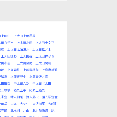
田上田中
上太田上野屋敷
太田八千刈
上太田北田
上太田十文字
川後
上太田弘法清水
上太田松ノ木
上太田痩野
上太田碇
上太田神子塚
太田赤前口
上太田金財
上太田関端
山崎
上鹿妻朴
上鹿妻朴前
上鹿妻横道
妻蟹沢
上鹿妻野中
上鹿妻飯ノ森
太田田端
中太田八卦
中太田北太田
去三枚橋
猪去上平
猪去上猪去
去米倉
猪去細越
猪去藤松
猪去釈迦堂
上田堤
内丸
大ケ生
大沢川原
大館町
昌寺町
北松園
北山
北夕顔瀬町
厨川