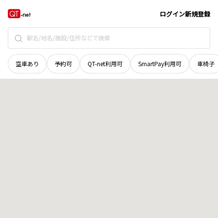
岩手県
盛岡市
飯岡新田
地域選択で探す
ログイン
新規登録
空車あり
予約可
QT-net利用可
SmartPay利用可
車椅子