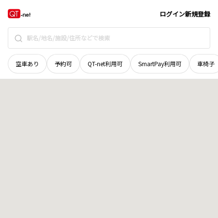
岩手県
盛岡市
高松
地域選択で探す
ログイン
新規登録
空車あり
予約可
QT-net利用可
SmartPay利用可
車椅子