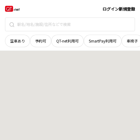
岩手県
紫波郡矢巾町
大字太田
地域選択で探す
ログイン
新規登録
空車あり
予約可
QT-net利用可
SmartPay利用可
車椅子