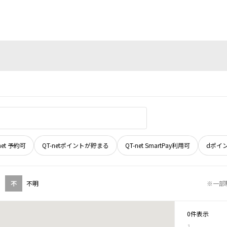
net 予約可
QT-netポイントが貯まる
QT-net SmartPay利用可
dポイ
不
不明
※一部
0件表示
1