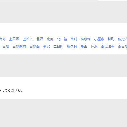
片寄
上平沢
上松本
北沢
北田
北日詰
草刈
高水寺
小屋敷
桜町
佐比
日詰
日詰駅前
日詰西
平沢
二日町
船久保
星山
升沢
南伝法寺
南日
更してください。