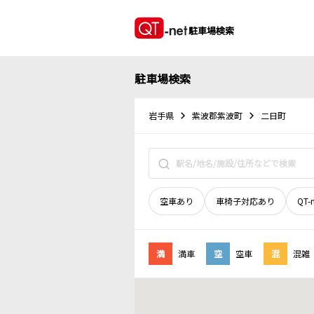
駐車場検索
駐車場検索
岩手県
紫波郡紫波町
二日町
空車あり
車椅子対応あり
QT-
満
満車
空
空車
混
混雑