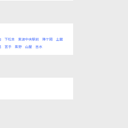
内
下松本
紫波中央駅前
陣ケ岡
土舘
詰
宮手
紫野
山屋
吉水