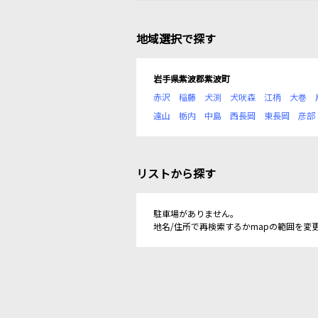
地域選択で探す
岩手県紫波郡紫波町
赤沢
稲藤
犬渕
犬吠森
江柄
大巻
遠山
栃内
中島
西長岡
東長岡
彦部
リストから探す
駐車場がありません。
地名/住所で再検索するかmapの範囲を変