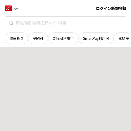
岩手県
紫波郡紫波町
吉水
地域選択で探す
ログイン
新規登録
空車あり
予約可
QT-net利用可
SmartPay利用可
車椅子