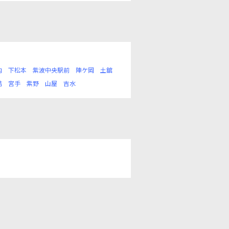
内
下松本
紫波中央駅前
陣ケ岡
土舘
詰
宮手
紫野
山屋
吉水