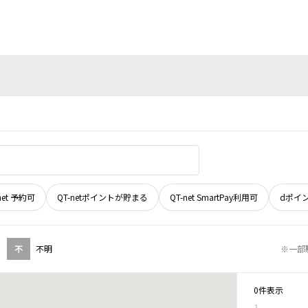
net 予約可
QT-netポイントが貯まる
QT-net SmartPay利用可
dポイ
不
不明
※一部
0件表示
1