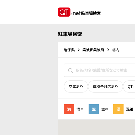
駐車場検索
駐車場検索
岩手県
紫波郡紫波町
栃内
空車あり
車椅子対応あり
QT-
満
満車
空
空車
混
混雑