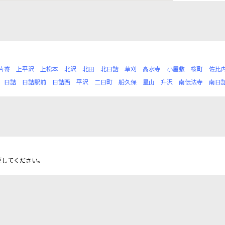
片寄
上平沢
上松本
北沢
北田
北日詰
草刈
高水寺
小屋敷
桜町
佐比
日詰
日詰駅前
日詰西
平沢
二日町
船久保
星山
升沢
南伝法寺
南日
更してください。