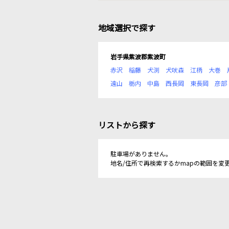
地域選択で探す
岩手県紫波郡紫波町
赤沢
稲藤
犬渕
犬吠森
江柄
大巻
遠山
栃内
中島
西長岡
東長岡
彦部
リストから探す
駐車場がありません。
地名/住所で再検索するかmapの範囲を変