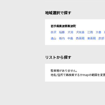
地域選択で探す
岩手県紫波郡紫波町
赤沢
稲藤
犬渕
犬吠森
江柄
大巻
遠山
栃内
中島
西長岡
東長岡
彦部
リストから探す
駐車場がありません。
地名/住所で再検索するかmapの範囲を変