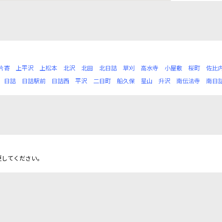
片寄
上平沢
上松本
北沢
北田
北日詰
草刈
高水寺
小屋敷
桜町
佐比
日詰
日詰駅前
日詰西
平沢
二日町
船久保
星山
升沢
南伝法寺
南日
更してください。