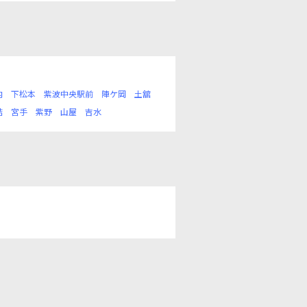
内
下松本
紫波中央駅前
陣ケ岡
土舘
詰
宮手
紫野
山屋
吉水