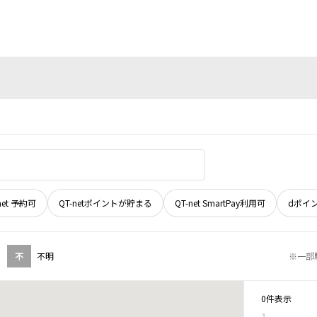
net 予約可
QT-netポイントが貯まる
QT-net SmartPay利用可
dポイ
不
不明
※一部
0件表示
1