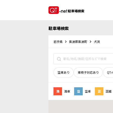
駐車場検索
駐車場検索
岩手県
紫波郡紫波町
犬渕
空車あり
車椅子対応あり
QT-
満
満車
空
空車
混
混雑