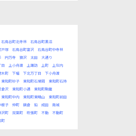
石鳥谷町北寺林
石鳥谷町黒沼
町戸塚
石鳥谷町富沢
石鳥谷町中寺林
杉
円万寺
狼沢
太田
大通り
丁目
上小舟渡
上諏訪
上町
上似内
材木町
下幅
下北万丁目
下小舟渡
東和町砂子
東和町石鳩岡
東和町石持
町倉沢
東和町小通
東和町駒籠
東和町中内
東和町東晴山
東和町前田
中根子
仲町
鍋倉
鉛
成田
南城
藤沢町
双葉町
吹張町
不動
不動町
葉町