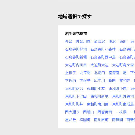
地域選択で探す
岩手県花巻市
外台
外台川原
愛宕沢
浅沢
東町
東
石鳥谷町好地
石鳥谷町小森林
石鳥谷町
石鳥谷町新堀
石鳥谷町西中島
石鳥谷町
大迫町内川目
大迫町大迫
大迫町亀ケ森
上根子
北笹間
北湯口
空港南
葛
下
下似内
下根子
尻平川
新田
実相寺
東和町落合
東和町小友
東和町小原
東
東和町下浮田
東和町新地
東和町外谷地
東和町町井
東和町南川目
東和町南成島
西大通り
西晴山
西宮野目
二枚橋
二
星が丘
松園町
南川原町
南笹間
南新