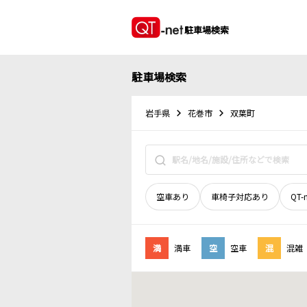
駐車場検索
駐車場検索
岩手県
花巻市
双葉町
空車あり
車椅子対応あり
QT-
満
満車
空
空車
混
混雑