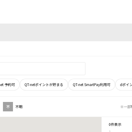
net 予約可
QT-netポイントが貯まる
QT-net SmartPay利用可
dポイ
不
不明
※一部
0件表示
1