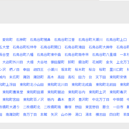
愛宕町
石神町
石鳥谷町猪鼻
石鳥谷町江曽
石鳥谷町大瀬川
石鳥谷町上口
五大堂
石鳥谷町松林寺
石鳥谷町関口
石鳥谷町滝田
石鳥谷町大興寺
石鳥谷
長谷堂
石鳥谷町八幡
石鳥谷町東中島
石鳥谷町南寺林
石鳥谷町八重畑
一本
大迫町外川目
大畑
大谷地
御田屋町
卸町
鍛治町
花城町
金矢
上北万
シ沢
椚ノ目
幸田
胡四王
小瀬川
坂本町
桜木町
桜台
桜町
里川口町
城内
末広町
諏訪
諏訪町
高木
高田
高松
田力
台
天下田
東和町安俵
和町上浮田
東和町北小山田
東和町北川目
東和町北成島
東和町北前田
東和
東和町鷹巣堂
東和町田瀬
東和町舘迫
東和町谷内
東和町土沢
東和町毒沢
東和町宮田
東和町百ノ沢
栃内
轟木
豊沢
豊沢町
中北万丁目
中笹間
枚橋町大通り
二枚橋町北
二枚橋町南
糠塚
野田
東宮野目
膝立
一日市
田
南諏訪町
南万丁目
本館
矢沢
山の神
湯口
湯本
横志田
四日町
若