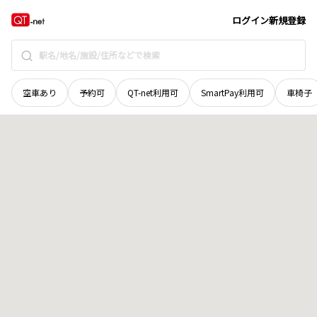
岩手県
花巻市
東和町上浮田
地域選択で探す
ログイン
新規登録
空車あり
予約可
QT-net利用可
SmartPay利用可
車椅子