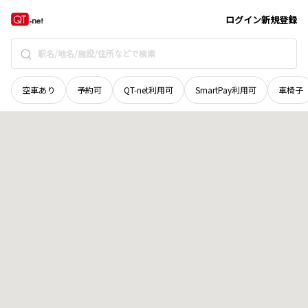
岩手県
花巻市
石鳥谷町戸塚
地域選択で探す
ログイン
新規登録
空車あり
予約可
QT-net利用可
SmartPay利用可
車椅子