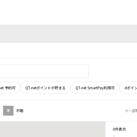
net 予約可
QT-netポイントが貯まる
QT-net SmartPay利用可
dポイ
不
不明
※一部
0件表示
1