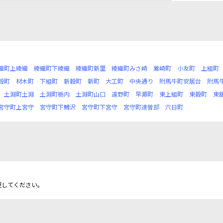
織町上綾織
綾織町下綾織
綾織町新里
綾織町みさ崎
鶯崎町
小友町
上組町
穀町
材木町
下組町
新穀町
新町
大工町
中央通り
附馬牛町安居台
附馬
土淵町土淵
土淵町栃内
土淵町山口
遠野町
早瀬町
東上組町
東穀町
東
宮守町上宮守
宮守町下鱒沢
宮守町下宮守
宮守町達曽部
六日町
更してください。