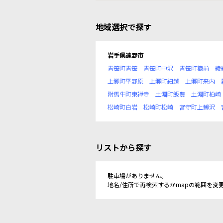
地域選択で探す
岩手県遠野市
青笹町青笹
青笹町中沢
青笹町糠前
綾
上郷町平野原
上郷町細越
上郷町来内
附馬牛町東禅寺
土淵町飯豊
土淵町柏崎
松崎町白岩
松崎町松崎
宮守町上鱒沢
リストから探す
駐車場がありません。
地名/住所で再検索するかmapの範囲を変