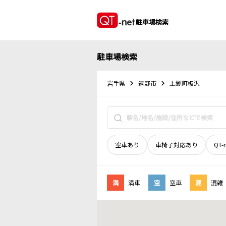
駐車場検索
駐車場検索
岩手県
遠野市
上郷町板沢
空車あり
車椅子対応あり
QT-
満
満車
空
空車
混
混雑