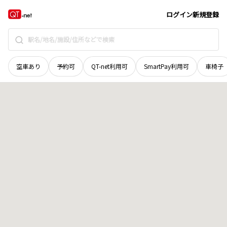
岩手県
遠野市
穀町
地域選択で探す
ログイン
新規登録
空車あり
予約可
QT-net利用可
SmartPay利用可
車椅子