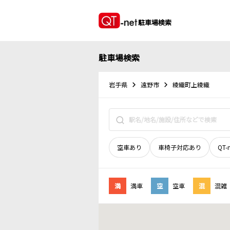
駐車場検索
駐車場検索
岩手県
遠野市
綾織町上綾織
空車あり
車椅子対応あり
QT-
満
満車
空
空車
混
混雑