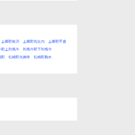
上郷町板沢
上郷町佐比内
上郷町平倉
牛町上附馬牛
附馬牛町下附馬牛
舘町
松崎町光興寺
松崎町駒木