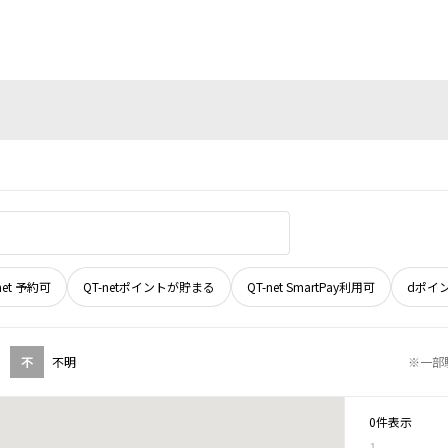
net 予約可
QT-netポイントが貯まる
QT-net SmartPay利用可
dポイ
不
不明
※一部
0件表示
1