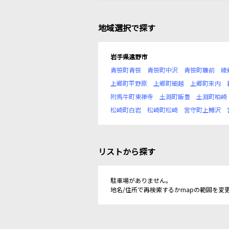
地域選択で探す
岩手県遠野市
青笹町青笹
青笹町中沢
青笹町糠前
綾
上郷町平野原
上郷町細越
上郷町来内
附馬牛町東禅寺
土淵町飯豊
土淵町柏崎
松崎町白岩
松崎町松崎
宮守町上鱒沢
リストから探す
駐車場がありません。
地名/住所で再検索するかmapの範囲を変