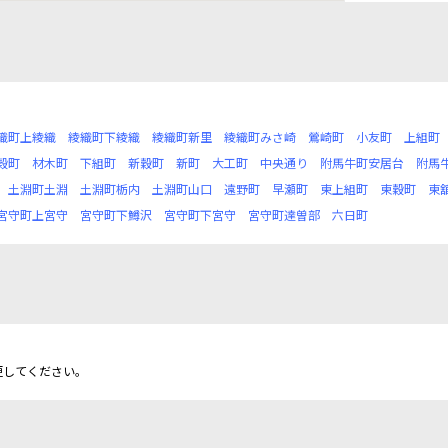
織町上綾織
綾織町下綾織
綾織町新里
綾織町みさ崎
鶯崎町
小友町
上組町
穀町
材木町
下組町
新穀町
新町
大工町
中央通り
附馬牛町安居台
附馬
土淵町土淵
土淵町栃内
土淵町山口
遠野町
早瀬町
東上組町
東穀町
東
宮守町上宮守
宮守町下鱒沢
宮守町下宮守
宮守町達曽部
六日町
更してください。