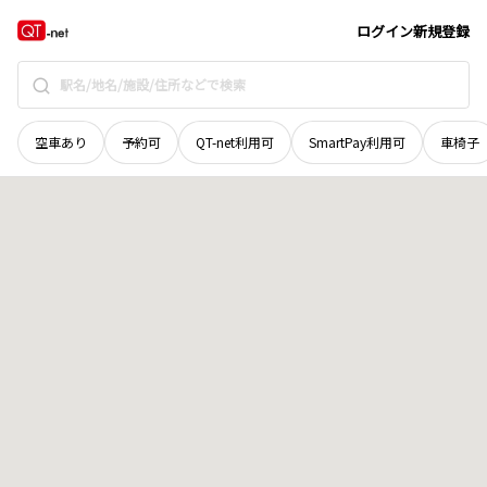
岩手県
釜石市
大町
地域選択で探す
ログイン
新規登録
空車あり
予約可
QT-net利用可
SmartPay利用可
車椅子