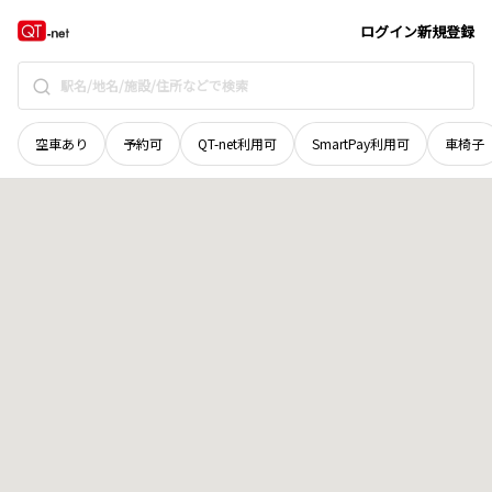
岩手県
釜石市
松原町
地域選択で探す
ログイン
新規登録
空車あり
予約可
QT-net利用可
SmartPay利用可
車椅子