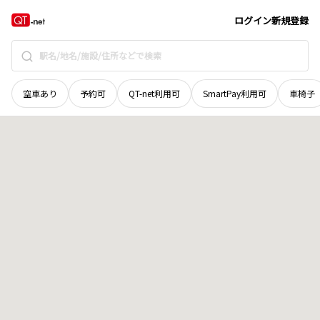
島根県
仁多郡奥出雲町
三所
地域選択で探す
ログイン
新規登録
空車あり
予約可
QT-net利用可
SmartPay利用可
車椅子