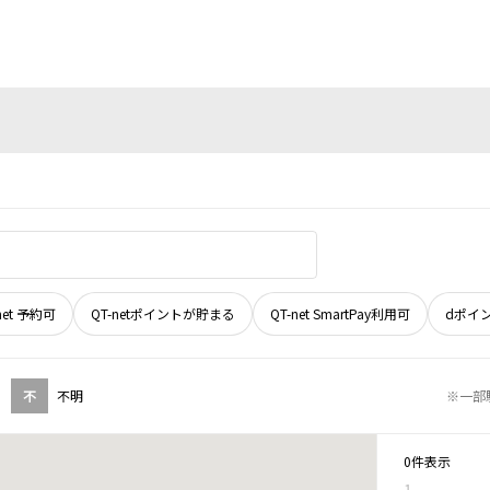
net 予約可
QT-netポイントが貯まる
QT-net SmartPay利用可
dポイ
不
不明
※一部
0件表示
1