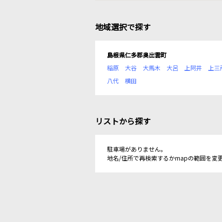
地域選択で探す
島根県仁多郡奥出雲町
稲原
大谷
大馬木
大呂
上阿井
上三
八代
横田
リストから探す
駐車場がありません。
地名/住所で再検索するかmapの範囲を変