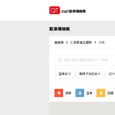
駐車場検索
駐車場検索
島根県
仁多郡奥出雲町
八代
空車あり
車椅子対応あり
QT-
満
満車
空
空車
混
混雑