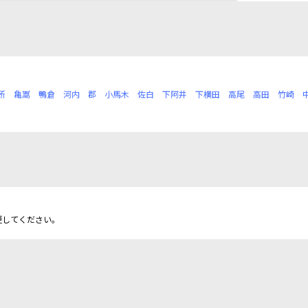
所
亀嵩
鴨倉
河内
郡
小馬木
佐白
下阿井
下横田
高尾
高田
竹崎
更してください。