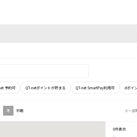
net 予約可
QT-netポイントが貯まる
QT-net SmartPay利用可
dポイ
不
不明
※一部
0件表示
1