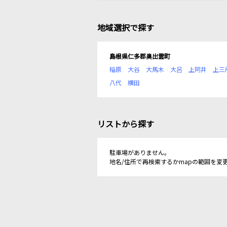
地域選択で探す
島根県仁多郡奥出雲町
稲原
大谷
大馬木
大呂
上阿井
上三
八代
横田
リストから探す
駐車場がありません。
地名/住所で再検索するかmapの範囲を変