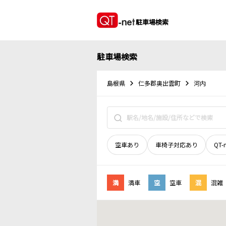
駐車場検索
駐車場検索
島根県
仁多郡奥出雲町
河内
空車あり
車椅子対応あり
QT-
満
満車
空
空車
混
混雑