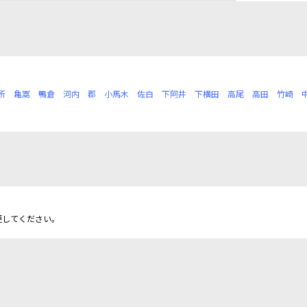
所
亀嵩
鴨倉
河内
郡
小馬木
佐白
下阿井
下横田
高尾
高田
竹崎
更してください。