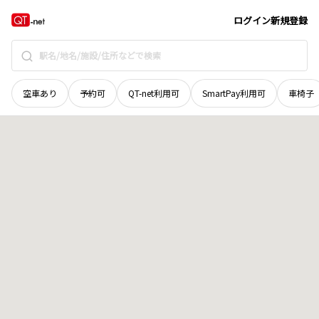
島根県
出雲市
三津町
地域選択で探す
ログイン
新規登録
空車あり
予約可
QT-net利用可
SmartPay利用可
車椅子