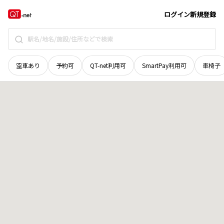
島根県
出雲市
今市町南本町
地域選択で探す
ログイン
新規登録
空車あり
予約可
QT-net利用可
SmartPay利用可
車椅子