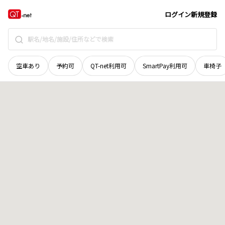
島根県
出雲市
佐田町上橋波
地域選択で探す
ログイン
新規登録
空車あり
予約可
QT-net利用可
SmartPay利用可
車椅子