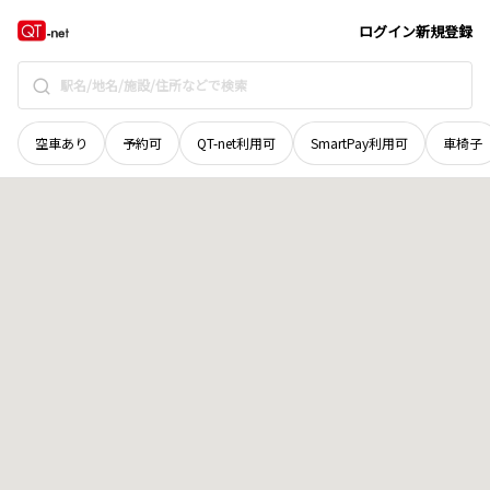
島根県
出雲市
別所町
地域選択で探す
ログイン
新規登録
空車あり
予約可
QT-net利用可
SmartPay利用可
車椅子