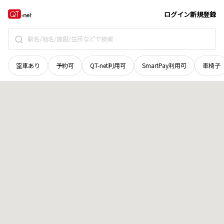
島根県
出雲市
地合町
地域選択で探す
ログイン
新規登録
空車あり
予約可
QT-net利用可
SmartPay利用可
車椅子