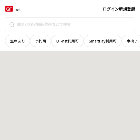
島根県
出雲市
塩冶原町
地域選択で探す
ログイン
新規登録
空車あり
予約可
QT-net利用可
SmartPay利用可
車椅子